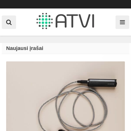
Skip
to
content
Naujausi įrašai