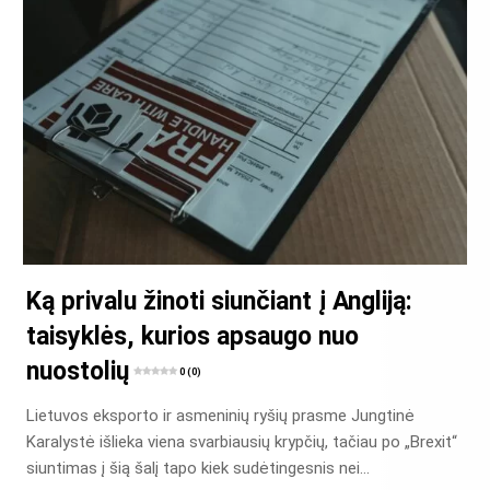
Ką privalu žinoti siunčiant į Angliją:
taisyklės, kurios apsaugo nuo
nuostolių
0 (0)
Lietuvos eksporto ir asmeninių ryšių prasme Jungtinė
Karalystė išlieka viena svarbiausių krypčių, tačiau po „Brexit“
siuntimas į šią šalį tapo kiek sudėtingesnis nei…