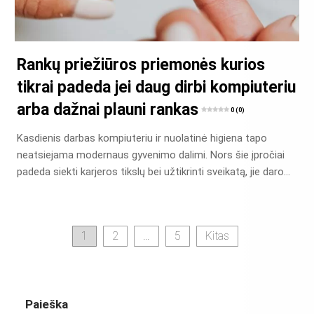
Rankų priežiūros priemonės kurios
tikrai padeda jei daug dirbi kompiuteriu
arba dažnai plauni rankas
0 (0)
Kasdienis darbas kompiuteriu ir nuolatinė higiena tapo
neatsiejama modernaus gyvenimo dalimi. Nors šie įpročiai
padeda siekti karjeros tikslų bei užtikrinti sveikatą, jie daro…
Įrašų
1
2
…
5
Kitas
puslapiavimas
Paieška