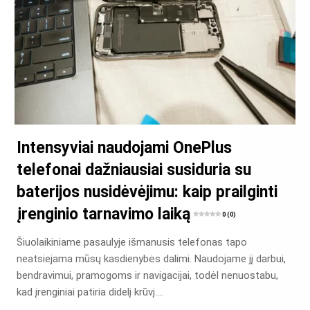
Intensyviai naudojami OnePlus
telefonai dažniausiai susiduria su
baterijos nusidėvėjimu: kaip prailginti
įrenginio tarnavimo laiką
0 (0)
Šiuolaikiniame pasaulyje išmanusis telefonas tapo
neatsiejama mūsų kasdienybės dalimi. Naudojame jį darbui,
bendravimui, pramogoms ir navigacijai, todėl nenuostabu,
kad įrenginiai patiria didelį krūvį….