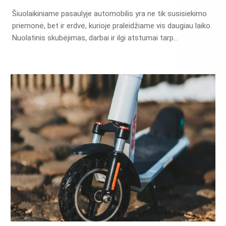
Šiuolaikiniame pasaulyje automobilis yra ne tik susisiekimo
priemonė, bet ir erdvė, kurioje praleidžiame vis daugiau laiko.
Nuolatinis skubėjimas, darbai ir ilgi atstumai tarp…