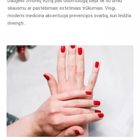
Daugelis žmonių vizitą pas odontologą sieja tik su ūmiu
skausmu ar pastebimais estetiniais trūkumais. Visgi,
moderni medicina akcentuoja prevencijos svarbą, kuri leidžia
išvengti…