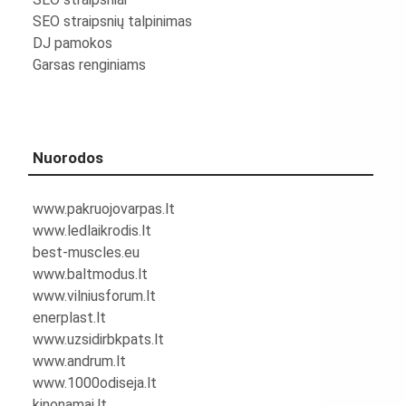
SEO straipsnių talpinimas
DJ pamokos
Garsas renginiams
Nuorodos
www.pakruojovarpas.lt
www.ledlaikrodis.lt
best-muscles.eu
www.baltmodus.lt
www.vilniusforum.lt
enerplast.lt
www.uzsidirbkpats.lt
www.andrum.lt
www.1000odiseja.lt
kinonamai.lt