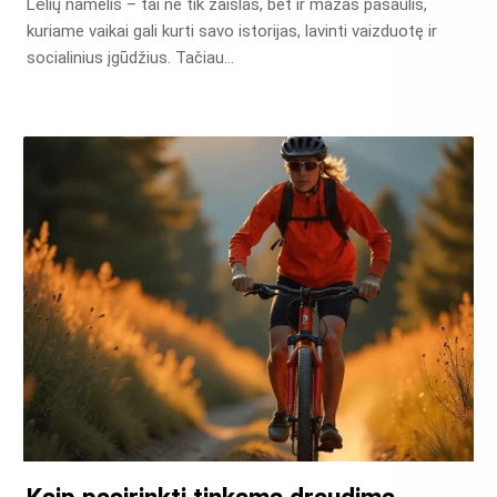
Lėlių namelis – tai ne tik žaislas, bet ir mažas pasaulis,
kuriame vaikai gali kurti savo istorijas, lavinti vaizduotę ir
socialinius įgūdžius. Tačiau…