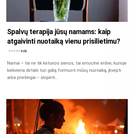
Spalvų terapija jūsų namams: kaip
atgaivinti nuotaiką vienu prisilietimu?
0 (0)
Namai – tai ne tik keturios sienos, tai emocinė erdvė, kurioje
kiekviena detalė turi galią formuoti mūsų nuotaiką, įkvėpti
arba priešingai – slopinti….