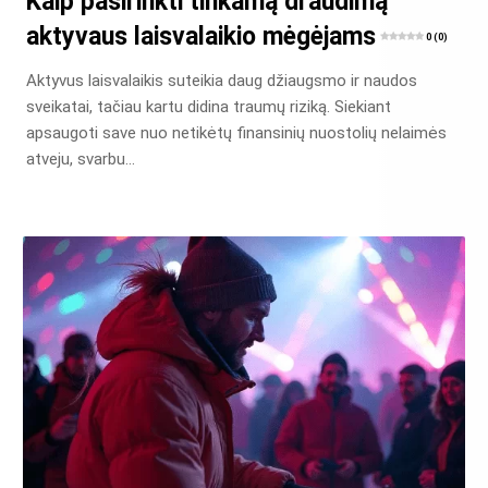
Kaip pasirinkti tinkamą draudimą
aktyvaus laisvalaikio mėgėjams
0 (0)
Aktyvus laisvalaikis suteikia daug džiaugsmo ir naudos
sveikatai, tačiau kartu didina traumų riziką. Siekiant
apsaugoti save nuo netikėtų finansinių nuostolių nelaimės
atveju, svarbu…