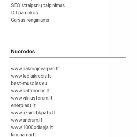
SEO straipsnių talpinimas
DJ pamokos
Garsas renginiams
Nuorodos
www.pakruojovarpas.lt
www.ledlaikrodis.lt
best-muscles.eu
www.baltmodus.lt
www.vilniusforum.lt
enerplast.lt
www.uzsidirbkpats.lt
www.andrum.lt
www.1000odiseja.lt
kinonamai.lt