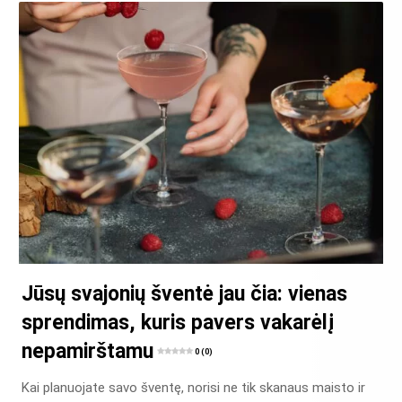
Jūsų svajonių šventė jau čia: vienas
sprendimas, kuris pavers vakarėlį
nepamirštamu
0 (0)
Kai planuojate savo šventę, norisi ne tik skanaus maisto ir