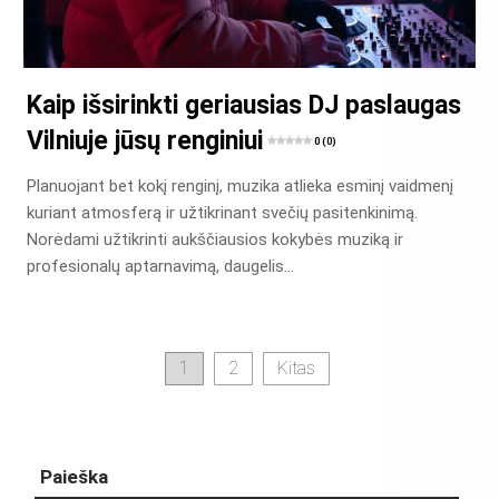
Kaip išsirinkti geriausias DJ paslaugas
Vilniuje jūsų renginiui
0 (0)
Planuojant bet kokį renginį, muzika atlieka esminį vaidmenį
kuriant atmosferą ir užtikrinant svečių pasitenkinimą.
Norėdami užtikrinti aukščiausios kokybės muziką ir
profesionalų aptarnavimą, daugelis…
Įrašų
1
2
Kitas
puslapiavimas
Paieška