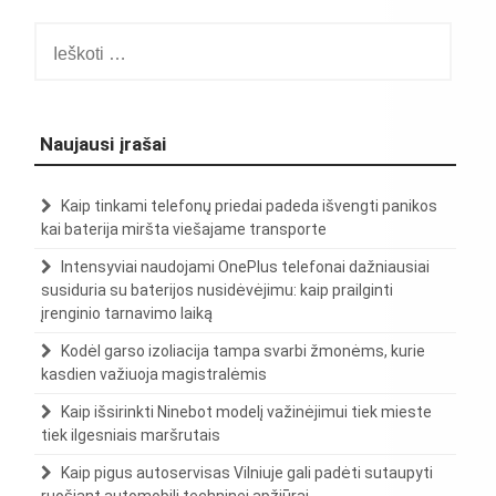
Ieškoti:
Naujausi įrašai
Kaip tinkami telefonų priedai padeda išvengti panikos
kai baterija miršta viešajame transporte
Intensyviai naudojami OnePlus telefonai dažniausiai
susiduria su baterijos nusidėvėjimu: kaip prailginti
įrenginio tarnavimo laiką
Kodėl garso izoliacija tampa svarbi žmonėms, kurie
kasdien važiuoja magistralėmis
Kaip išsirinkti Ninebot modelį važinėjimui tiek mieste
tiek ilgesniais maršrutais
Kaip pigus autoservisas Vilniuje gali padėti sutaupyti
ruošiant automobilį techninei apžiūrai