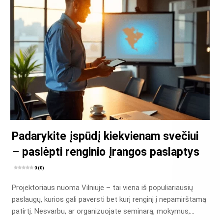
Padarykite įspūdį kiekvienam svečiui
– paslėpti renginio įrangos paslaptys
0 (0)
Projektoriaus nuoma Vilniuje – tai viena iš populiariausių
paslaugų, kurios gali paversti bet kurį renginį į nepamirštamą
patirtį. Nesvarbu, ar organizuojate seminarą, mokymus,…