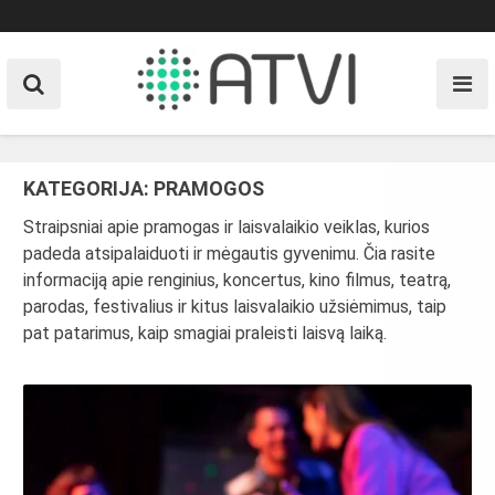
Skip
to
content
KATEGORIJA:
PRAMOGOS
Straipsniai apie pramogas ir laisvalaikio veiklas, kurios
padeda atsipalaiduoti ir mėgautis gyvenimu. Čia rasite
informaciją apie renginius, koncertus, kino filmus, teatrą,
parodas, festivalius ir kitus laisvalaikio užsiėmimus, taip
pat patarimus, kaip smagiai praleisti laisvą laiką.