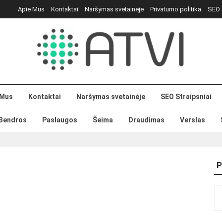
Apie Mus
Kontaktai
Naršymas svetainėje
Privatumo politika
SEO 
 Mus
Kontaktai
Naršymas svetainėje
SEO Straipsniai
Bendros
Paslaugos
Šeima
Draudimas
Verslas
P
Ie