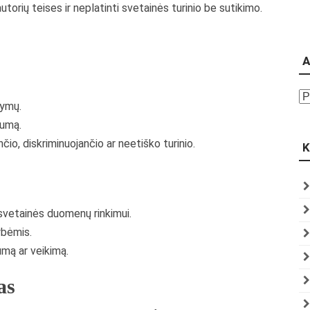
utorių teises ir neplatinti svetainės turinio be sutikimo.
A
Ar
tymų.
tumą.
čio, diskriminuojančio ar neetiško turinio.
K
vetainės duomenų rinkimui.
ybėmis.
mą ar veikimą.
as