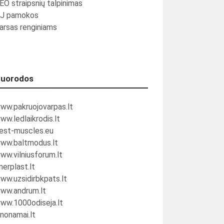
EO straipsnių talpinimas
J pamokos
arsas renginiams
uorodos
ww.pakruojovarpas.lt
ww.ledlaikrodis.lt
est-muscles.eu
ww.baltmodus.lt
ww.vilniusforum.lt
nerplast.lt
ww.uzsidirbkpats.lt
ww.andrum.lt
ww.1000odiseja.lt
inonamai.lt