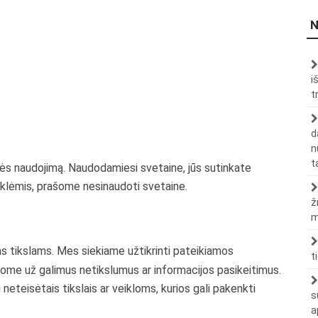
N
i
t
d
n
t
ės naudojimą. Naudodamiesi svetaine, jūs sutinkate
isyklėmis, prašome nesinaudoti svetaine.
ž
m
ms tikslams. Mes siekiame užtikrinti pateikiamos
t
kome už galimus netikslumus ar informacijos pasikeitimus.
neteisėtais tikslais ar veikloms, kurios gali pakenkti
s
a