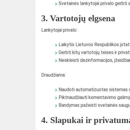
Svetainės lankytojai privalo gerbti a
3. Vartotojų elgsena
Lankytojai privalo:
Laikytis Lietuvos Respublikos įsta
Gerbti kitų vartotojų teises ir priva
Neskleisti dezinformacijos, įžeidžian
Draudžiama:
Naudoti automatizuotas sistemas s
Piktnaudžiauti komentavimo galim
Bandymas pažeisti svetainės saugu
4. Slapukai ir privatum