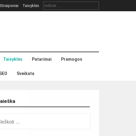
Ieškoti:
Straipsniai
Taisyklės
Taisyklės
Patarimai
Pramogos
SEO
Sveikata
aieška
škoti: