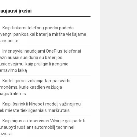
aujausi įrašai
Kaip tinkami telefonų priedai padeda
švengti panikos kai baterija miršta viešajame
ransporte
Intensyviai naudojami OnePlus telefonai
ažniausiai susiduria su baterijos
usidėvėjimu: kaip prailginti įrenginio
arnavimo laiką
Kodėl garso izoliacija tampa svarbi
monėms, kurie kasdien važiuoja
agistralėmis
Kaip išsirinkti Ninebot modelį važinėjimui
iek mieste tiek ilgesniais maršrutais
Kaip pigus autoservisas Vilniuje gali padėti
utaupyti ruošiant automobilį techninei
pžiūrai