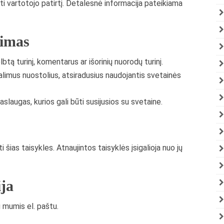
ti vartotojo patirtį. Detalesnė informacija pateikiama
jimas
tą turinį, komentarus ar išorinių nuorodų turinį.
limus nuostolius, atsiradusius naudojantis svetainės
laugas, kurios gali būti susijusios su svetaine.
šias taisykles. Atnaujintos taisyklės įsigalioja nuo jų
ija
u mumis el. paštu.