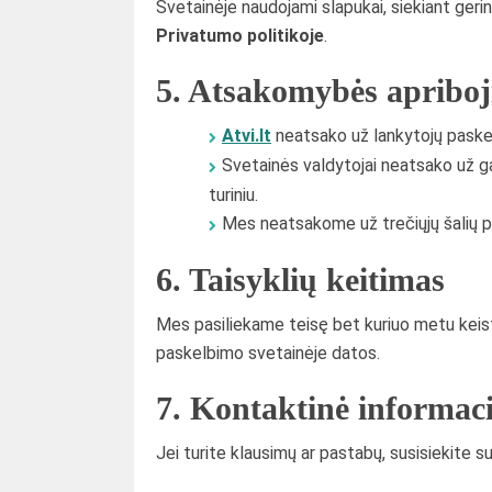
Svetainėje naudojami slapukai, siekiant gerin
Privatumo politikoje
.
5. Atsakomybės apribo
Atvi.lt
neatsako už lankytojų paskelb
Svetainės valdytojai neatsako už ga
turiniu.
Mes neatsakome už trečiųjų šalių pas
6. Taisyklių keitimas
Mes pasiliekame teisę bet kuriuo metu keisti 
paskelbimo svetainėje datos.
7. Kontaktinė informac
Jei turite klausimų ar pastabų, susisiekite s