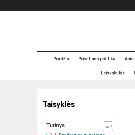
Skip
to
content
Pradžia
Privatumo politika
Apie
Laisvalaikis
Taisyklės
Turinys