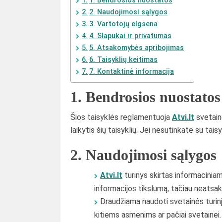
1. Bendrosios nuostatos
2. Naudojimosi sąlygos
3. Vartotojų elgsena
4. Slapukai ir privatumas
5. Atsakomybės apribojimas
6. Taisyklių keitimas
7. Kontaktinė informacija
1. Bendrosios nuostatos
Šios taisyklės reglamentuoja
Atvi.lt
svetain
laikytis šių taisyklių. Jei nesutinkate su ta
2. Naudojimosi sąlygos
Atvi.lt
turinys skirtas informacinia
informacijos tikslumą, tačiau neatsa
Draudžiama naudoti svetainės turinį 
kitiems asmenims ar pačiai svetainei.