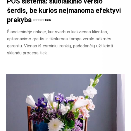
POS sistema: šiuolaikinio verslo
šerdis, be kurios neįmanoma efektyvi
prekyba
0 (0)
Šiandieninėje rinkoje, kur svarbus kiekvienas klientas,
aptarnavimo greitis ir tikslumas tampa verslo sėkmės
garantu. Vienas iš esminių įrankių, padedančių užtikrinti
sklandų procesą tiek…