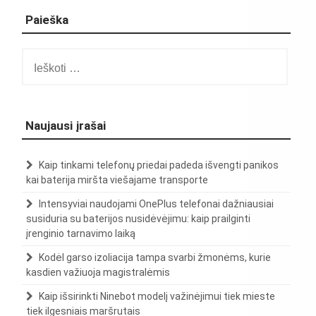
Paieška
Ieškoti:
Naujausi įrašai
Kaip tinkami telefonų priedai padeda išvengti panikos
kai baterija miršta viešajame transporte
Intensyviai naudojami OnePlus telefonai dažniausiai
susiduria su baterijos nusidėvėjimu: kaip prailginti
įrenginio tarnavimo laiką
Kodėl garso izoliacija tampa svarbi žmonėms, kurie
kasdien važiuoja magistralėmis
Kaip išsirinkti Ninebot modelį važinėjimui tiek mieste
tiek ilgesniais maršrutais