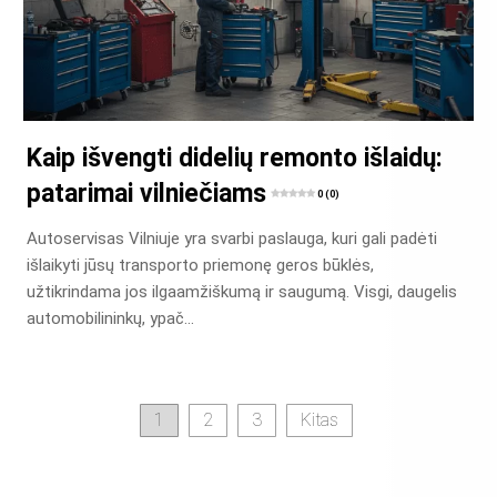
Kaip išvengti didelių remonto išlaidų:
patarimai vilniečiams
0 (0)
Autoservisas Vilniuje yra svarbi paslauga, kuri gali padėti
išlaikyti jūsų transporto priemonę geros būklės,
užtikrindama jos ilgaamžiškumą ir saugumą. Visgi, daugelis
automobilininkų, ypač…
Įrašų
1
2
3
Kitas
puslapiavimas