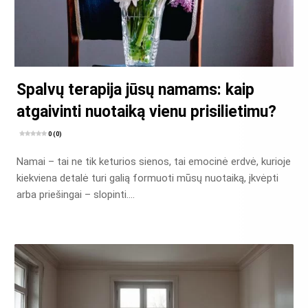
Spalvų terapija jūsų namams: kaip
atgaivinti nuotaiką vienu prisilietimu?
0 (0)
Namai – tai ne tik keturios sienos, tai emocinė erdvė, kurioje
kiekviena detalė turi galią formuoti mūsų nuotaiką, įkvėpti
arba priešingai – slopinti….