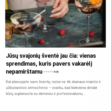
Jūsų svajonių šventė jau čia: vienas
sprendimas, kuris pavers vakarėlį
nepamirštamu
0 (0)
Kai planuojate savo šventę, norisi ne tik skanaus maisto ir
užburiančios atmosferos – svarbu, kad kiekviena detalė
būtų suplanuota su dėmesiu ir profesionalumu….