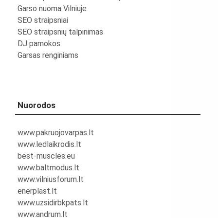
Garso nuoma Vilniuje
SEO straipsniai
SEO straipsnių talpinimas
DJ pamokos
Garsas renginiams
Nuorodos
www.pakruojovarpas.lt
www.ledlaikrodis.lt
best-muscles.eu
www.baltmodus.lt
www.vilniusforum.lt
enerplast.lt
www.uzsidirbkpats.lt
www.andrum.lt