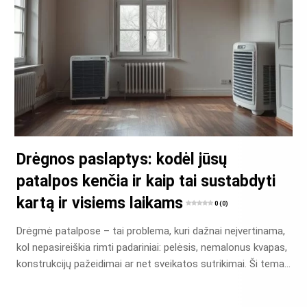
Drėgnos paslaptys: kodėl jūsų
patalpos kenčia ir kaip tai sustabdyti
kartą ir visiems laikams
0 (0)
Drėgmė patalpose – tai problema, kuri dažnai neįvertinama,
kol nepasireiškia rimti padariniai: pelėsis, nemalonus kvapas,
konstrukcijų pažeidimai ar net sveikatos sutrikimai. Ši tema…