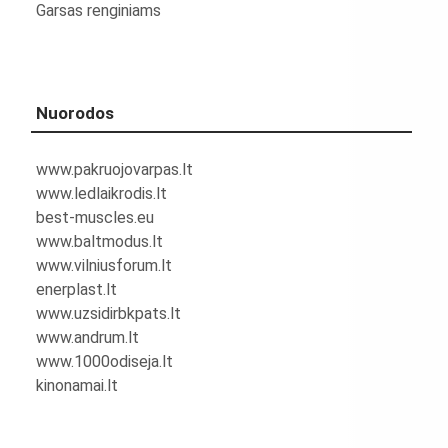
Garsas renginiams
Nuorodos
www.pakruojovarpas.lt
www.ledlaikrodis.lt
best-muscles.eu
www.baltmodus.lt
www.vilniusforum.lt
enerplast.lt
www.uzsidirbkpats.lt
www.andrum.lt
www.1000odiseja.lt
kinonamai.lt