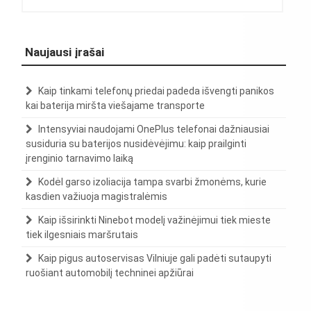
Naujausi įrašai
Kaip tinkami telefonų priedai padeda išvengti panikos
kai baterija miršta viešajame transporte
Intensyviai naudojami OnePlus telefonai dažniausiai
susiduria su baterijos nusidėvėjimu: kaip prailginti
įrenginio tarnavimo laiką
Kodėl garso izoliacija tampa svarbi žmonėms, kurie
kasdien važiuoja magistralėmis
Kaip išsirinkti Ninebot modelį važinėjimui tiek mieste
tiek ilgesniais maršrutais
Kaip pigus autoservisas Vilniuje gali padėti sutaupyti
ruošiant automobilį techninei apžiūrai