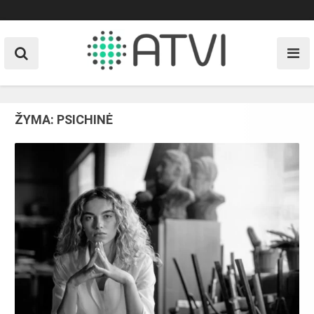
Skip
to
content
ŽYMA:
PSICHINĖ