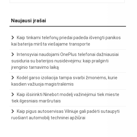
Naujausi įrašai
Kaip tinkami telefonų priedai padeda išvengti panikos
kai baterija miršta viešajame transporte
Intensyviai naudojami OnePlus telefonai dažniausiai
susiduria su baterijos nusidėvėjimu: kaip prailginti
įrenginio tarnavimo laiką
Kodėl garso izoliacija tampa svarbi žmonėms, kurie
kasdien važiuoja magistralėmis
Kaip išsirinkti Ninebot modelį važinėjimui tiek mieste
tiek ilgesniais maršrutais
Kaip pigus autoservisas Vilniuje gali padėti sutaupyti
ruošiant automobilį techninei apžiūrai