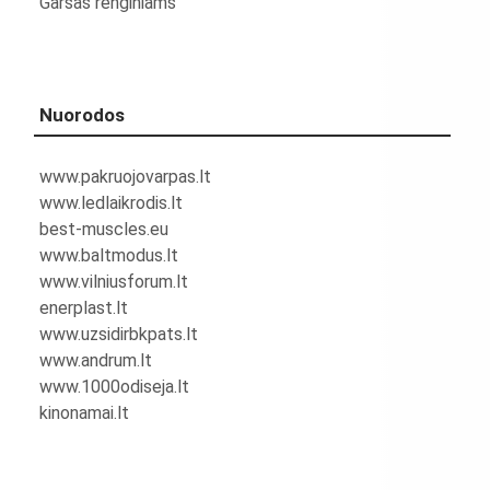
Garsas renginiams
Nuorodos
www.pakruojovarpas.lt
www.ledlaikrodis.lt
best-muscles.eu
www.baltmodus.lt
www.vilniusforum.lt
enerplast.lt
www.uzsidirbkpats.lt
www.andrum.lt
www.1000odiseja.lt
kinonamai.lt