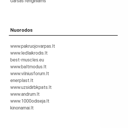
Garsas renginiams
Nuorodos
www.pakruojovarpas.lt
www.ledlaikrodis.lt
best-muscles.eu
www.baltmodus.lt
www.vilniusforum.lt
enerplast.lt
www.uzsidirbkpats.lt
www.andrum.lt
www.1000odiseja.lt
kinonamai.lt