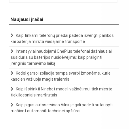
Naujausi įrašai
Kaip tinkami telefonų priedai padeda išvengti panikos
kai baterija miršta viešajame transporte
Intensyviai naudojami OnePlus telefonai dažniausiai
susiduria su baterijos nusidėvėjimu: kaip prailginti
įrenginio tarnavimo laiką
Kodėl garso izoliacija tampa svarbi žmonėms, kurie
kasdien važiuoja magistralėmis
Kaip išsirinkti Ninebot modelį važinėjimui tiek mieste
tiek ilgesniais maršrutais
Kaip pigus autoservisas Vilniuje gali padėti sutaupyti
ruošiant automobilį techninei apžiūrai