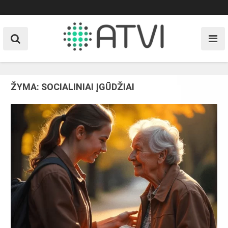
Skip
to
content
ŽYMA:
SOCIALINIAI ĮGŪDŽIAI