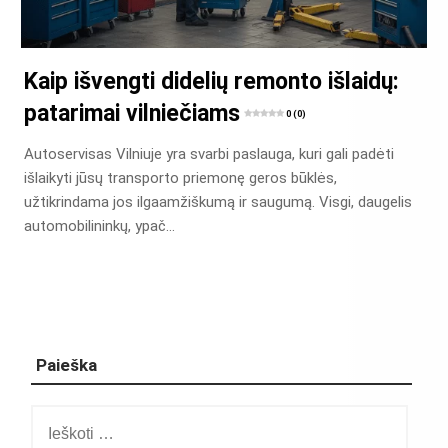
Kaip išvengti didelių remonto išlaidų:
patarimai vilniečiams
0 (0)
Autoservisas Vilniuje yra svarbi paslauga, kuri gali padėti
išlaikyti jūsų transporto priemonę geros būklės,
užtikrindama jos ilgaamžiškumą ir saugumą. Visgi, daugelis
automobilininkų, ypač…
Paieška
Ieškoti: