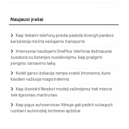
Naujausi įrašai
Kaip tinkami telefonų priedai padeda išvengti panikos
kai baterija miršta viešajame transporte
Intensyviai naudojami OnePlus telefonai dažniausiai
susiduria su baterijos nusidėvėjimu: kaip prailginti
įrenginio tarnavimo laiką
Kodėl garso izoliacija tampa svarbi žmonėms, kurie
kasdien važiuoja magistralėmis
Kaip išsirinkti Ninebot modelį važinėjimui tiek mieste
tiek ilgesniais maršrutais
Kaip pigus autoservisas Vilniuje gali padėti sutaupyti
ruošiant automobilį techninei apžiūrai