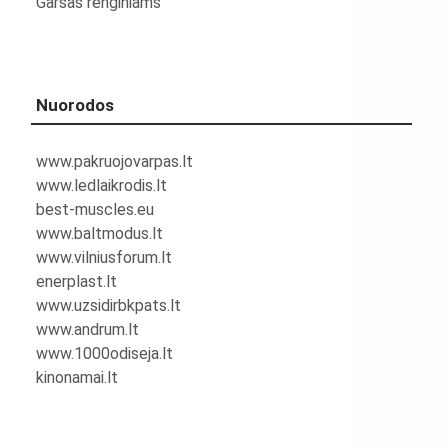
Garsas renginiams
Nuorodos
www.pakruojovarpas.lt
www.ledlaikrodis.lt
best-muscles.eu
www.baltmodus.lt
www.vilniusforum.lt
enerplast.lt
www.uzsidirbkpats.lt
www.andrum.lt
www.1000odiseja.lt
kinonamai.lt