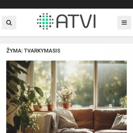
Skip
to
content
ŽYMA:
TVARKYMASIS