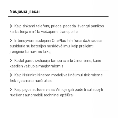
Naujausi įrašai
Kaip tinkami telefonų priedai padeda išvengti panikos
kai baterija miršta viešajame transporte
Intensyviai naudojami OnePlus telefonai dažniausiai
susiduria su baterijos nusidėvėjimu: kaip prailginti
įrenginio tarnavimo laiką
Kodėl garso izoliacija tampa svarbi žmonėms, kurie
kasdien važiuoja magistralėmis
Kaip išsirinkti Ninebot modelį važinėjimui tiek mieste
tiek ilgesniais maršrutais
Kaip pigus autoservisas Vilniuje gali padėti sutaupyti
ruošiant automobilį techninei apžiūrai