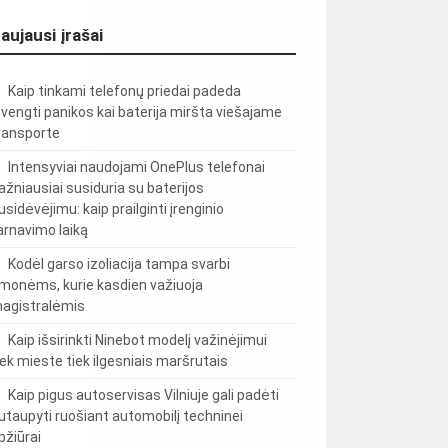
aujausi įrašai
Kaip tinkami telefonų priedai padeda
švengti panikos kai baterija miršta viešajame
ransporte
Intensyviai naudojami OnePlus telefonai
ažniausiai susiduria su baterijos
usidėvėjimu: kaip prailginti įrenginio
arnavimo laiką
Kodėl garso izoliacija tampa svarbi
monėms, kurie kasdien važiuoja
agistralėmis
Kaip išsirinkti Ninebot modelį važinėjimui
iek mieste tiek ilgesniais maršrutais
Kaip pigus autoservisas Vilniuje gali padėti
utaupyti ruošiant automobilį techninei
pžiūrai