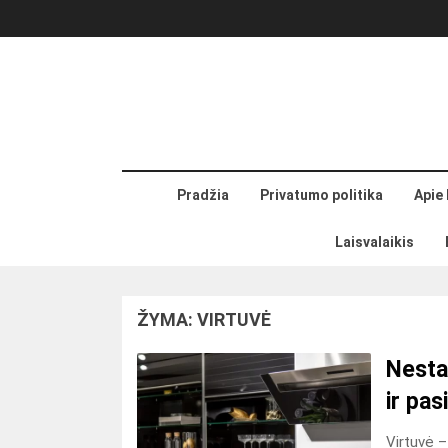
Skip
to
content
Pradžia
Privatumo politika
Apie
Laisvalaikis
ŽYMA:
VIRTUVĖ
Nestan
ir pas
Virtuvė –