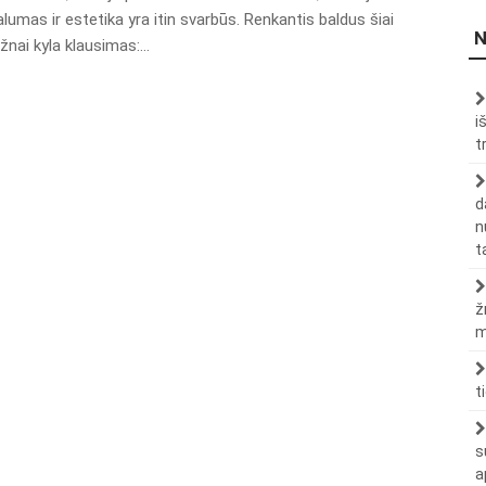
lumas ir estetika yra itin svarbūs. Renkantis baldus šiai
N
ažnai kyla klausimas:…
i
t
d
n
t
ž
m
t
s
a