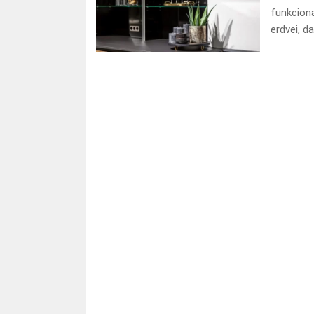
funkciona
erdvei, d