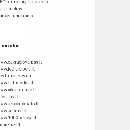
EO straipsnių talpinimas
J pamokos
arsas renginiams
uorodos
ww.pakruojovarpas.lt
ww.ledlaikrodis.lt
est-muscles.eu
ww.baltmodus.lt
ww.vilniusforum.lt
nerplast.lt
ww.uzsidirbkpats.lt
ww.andrum.lt
ww.1000odiseja.lt
inonamai.lt