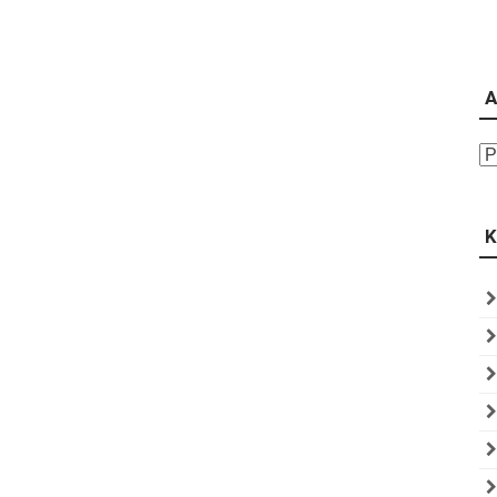
A
Ar
K