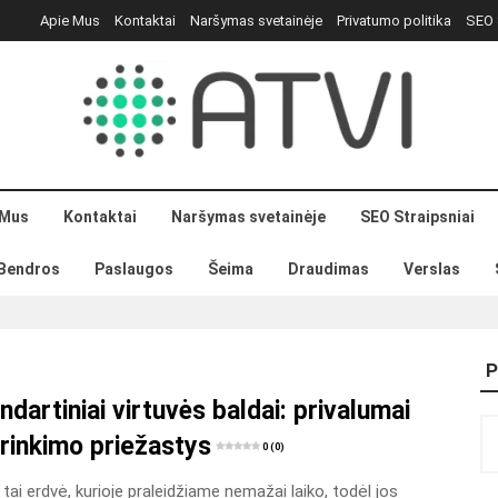
Apie Mus
Kontaktai
Naršymas svetainėje
Privatumo politika
SEO 
 Mus
Kontaktai
Naršymas svetainėje
SEO Straipsniai
Bendros
Paslaugos
Šeima
Draudimas
Verslas
P
dartiniai virtuvės baldai: privalumai
Ie
irinkimo priežastys
0 (0)
 tai erdvė, kurioje praleidžiame nemažai laiko, todėl jos