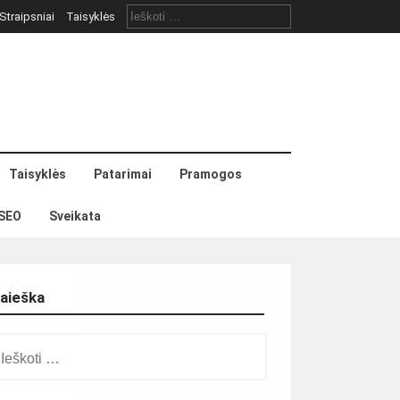
Ieškoti:
Straipsniai
Taisyklės
Taisyklės
Patarimai
Pramogos
SEO
Sveikata
aieška
škoti: