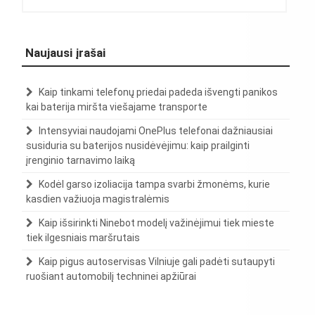
Naujausi įrašai
Kaip tinkami telefonų priedai padeda išvengti panikos
kai baterija miršta viešajame transporte
Intensyviai naudojami OnePlus telefonai dažniausiai
susiduria su baterijos nusidėvėjimu: kaip prailginti
įrenginio tarnavimo laiką
Kodėl garso izoliacija tampa svarbi žmonėms, kurie
kasdien važiuoja magistralėmis
Kaip išsirinkti Ninebot modelį važinėjimui tiek mieste
tiek ilgesniais maršrutais
Kaip pigus autoservisas Vilniuje gali padėti sutaupyti
ruošiant automobilį techninei apžiūrai