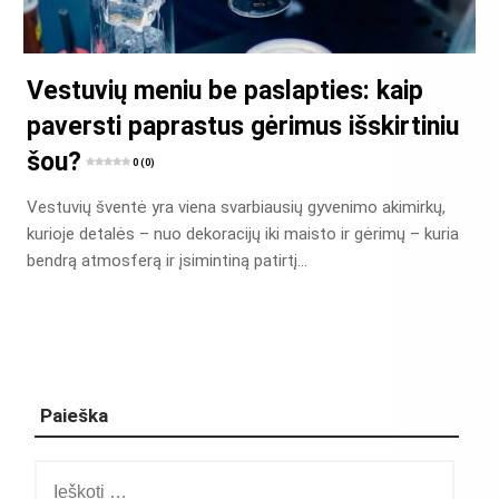
Vestuvių meniu be paslapties: kaip
paversti paprastus gėrimus išskirtiniu
šou?
0 (0)
Vestuvių šventė yra viena svarbiausių gyvenimo akimirkų,
kurioje detalės – nuo dekoracijų iki maisto ir gėrimų – kuria
bendrą atmosferą ir įsimintiną patirtį…
Paieška
Ieškoti: