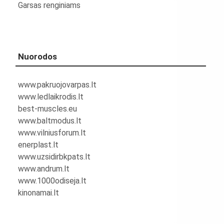
Garsas renginiams
Nuorodos
www.pakruojovarpas.lt
www.ledlaikrodis.lt
best-muscles.eu
www.baltmodus.lt
www.vilniusforum.lt
enerplast.lt
www.uzsidirbkpats.lt
www.andrum.lt
www.1000odiseja.lt
kinonamai.lt