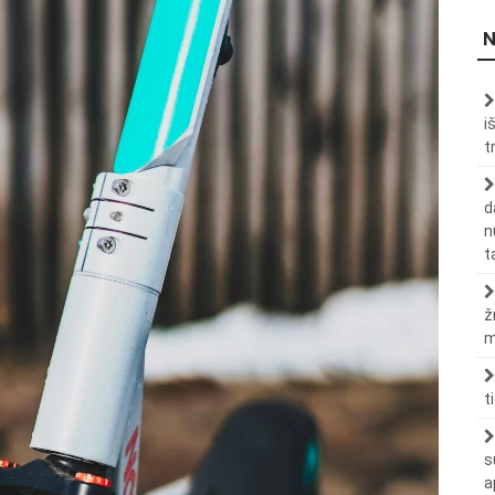
N
i
t
d
n
t
ž
m
t
s
a