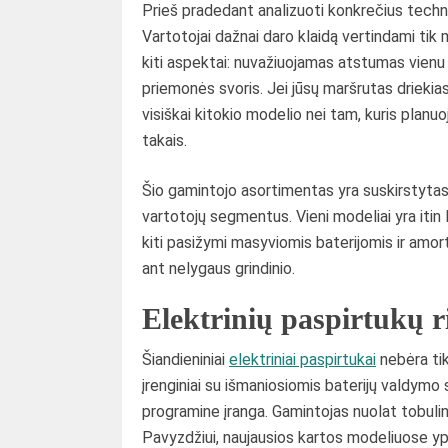
Prieš pradedant analizuoti konkrečius techni
Vartotojai dažnai daro klaidą vertindami tik
kiti aspektai: nuvažiuojamas atstumas vienu
priemonės svoris. Jei jūsų maršrutas driekiasi
visiškai kitokio modelio nei tam, kuris planuo
takais.
Šio gamintojo asortimentas yra suskirstytas į 
vartotojų segmentus. Vieni modeliai yra itin l
kiti pasižymi masyviomis baterijomis ir amorti
ant nelygaus grindinio.
Elektrinių paspirtukų ri
Šiandieniniai
elektriniai paspirtukai
nebėra tik
įrenginiai su išmaniosiomis baterijų valdym
programine įranga. Gamintojas nuolat tobulin
Pavyzdžiui, naujausios kartos modeliuose 