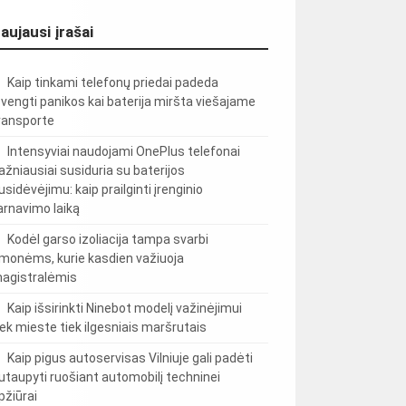
aujausi įrašai
Kaip tinkami telefonų priedai padeda
švengti panikos kai baterija miršta viešajame
ransporte
Intensyviai naudojami OnePlus telefonai
ažniausiai susiduria su baterijos
usidėvėjimu: kaip prailginti įrenginio
arnavimo laiką
Kodėl garso izoliacija tampa svarbi
monėms, kurie kasdien važiuoja
agistralėmis
Kaip išsirinkti Ninebot modelį važinėjimui
iek mieste tiek ilgesniais maršrutais
Kaip pigus autoservisas Vilniuje gali padėti
utaupyti ruošiant automobilį techninei
pžiūrai