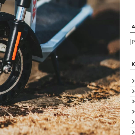
A
Ar
K