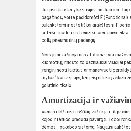
Jei jūsų kasdienybė susijusi su derinimu tarp
bagažinės, verta pasidomėti F (Functional) ar
sulankstomi ir estetiškai grakštesni. F serij
pritaikė modernų dizainą su oranžiniais akc
colių pneumatinių padangų.
Nors jų nuvažiuojamas atstumas yra mažesnis 
kilometrų), mieste to dažniausiai visiškai pa
įrenginį nešti laiptais ar manevruoti perpild
mylios“ koncepcijai, kai paspirtuku įveikiam
galutinio tikslo.
Amortizacija ir važiav
Vienas didžiausių iššūkių važiuojant ilgesnius
kojos ir rankos pradeda pavargti. Todėl renk
dėmesį į pakabos sistemą. Naujausi aukšte