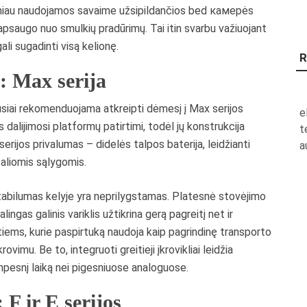
žniau naudojamos savaime užsipildančios bed камерės
 apsaugo nuo smulkių pradūrimų. Tai itin svarbu važiuojant
li sugadinti visą kelionę.
R
: Max serija
siai rekomenduojama atkreipti dėmesį į Max serijos
e
s dalijimosi platformų patirtimi, todėl jų konstrukcija
t
erijos privalumas – didelės talpos baterija, leidžianti
a
ealiomis sąlygomis.
 stabilumas kelyje yra neprilygstamas. Platesnė stovėjimo
lingas galinis variklis užtikrina gerą pagreitį net ir
s tiems, kurie paspirtuką naudoja kaip pagrindinę transporto
ovimu. Be to, integruoti greitieji įkrovikliai leidžia
mpesnį laiką nei pigesniuose analoguose.
F ir E serijos