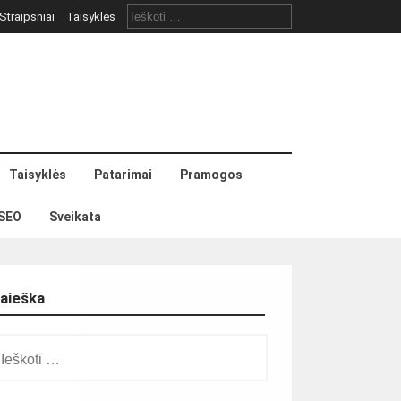
Ieškoti:
Straipsniai
Taisyklės
Taisyklės
Patarimai
Pramogos
SEO
Sveikata
aieška
škoti: