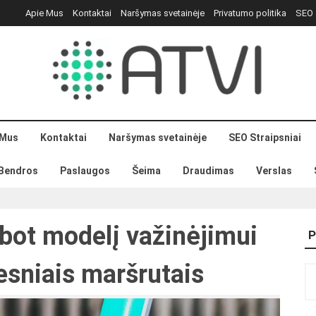
Apie Mus
Kontaktai
Naršymas svetainėje
Privatumo politika
SEO 
 Mus
Kontaktai
Naršymas svetainėje
SEO Straipsniai
Bendros
Paslaugos
Šeima
Draudimas
Verslas
ebot modelį važinėjimui
P
gesniais maršrutais
Ie