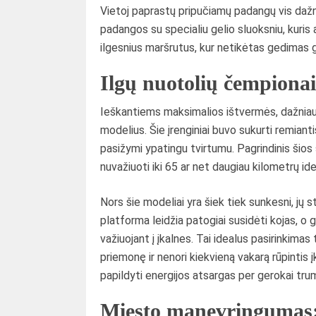
Vietoj paprastų pripučiamų padangų vis da
padangos su specialiu gelio sluoksniu, kuris
ilgesnius maršrutus, kur netikėtas gedimas ga
Ilgų nuotolių čempionai
Ieškantiems maksimalios ištvermės, dažniau
modelius. Šie įrenginiai buvo sukurti remianti
pasižymi ypatingu tvirtumu. Pagrindinis šios s
nuvažiuoti iki 65 ar net daugiau kilometrų id
Nors šie modeliai yra šiek tiek sunkesni, jų
platforma leidžia patogiai susidėti kojas, o ga
važiuojant į įkalnes. Tai idealus pasirinkima
priemonę ir nenori kiekvieną vakarą rūpintis įkr
papildyti energijos atsargas per gerokai tru
Miesto manevringumas: 