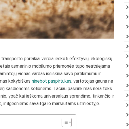
s transporto poreikiai verčia ieškoti efektyvių, ekologiškų
 metais asmeninio mobilumo priemonės tapo neatsiejama
amintojų vienas vardas išsiskiria savo patikimumu ir
kamas kokybiškas
ninebot paspirtukas
, vartotojas gauna ne
rtnerį kasdienėms kelionėms. Tačiau pasirinkimas nėra toks
gsnio, ypač kai ieškoma universalaus sprendimo, tinkančio ir
ir ilgesniems savaitgalio maršrutams užmiestyje.