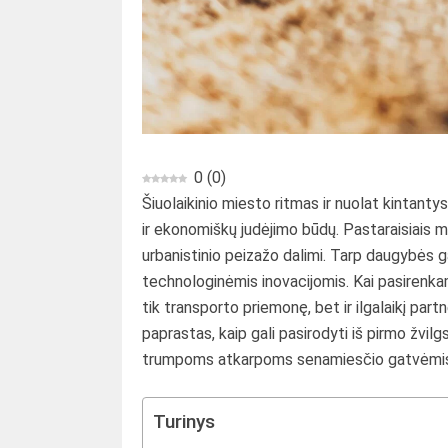
0
(
0
)
Šiuolaikinio miesto ritmas ir nuolat kintanty
ir ekonomiškų judėjimo būdų. Pastaraisiais
urbanistinio peizažo dalimi. Tarp daugybės g
technologinėmis inovacijomis. Kai pasiren
tik transporto priemonę, bet ir ilgalaikį pa
paprastas, kaip gali pasirodyti iš pirmo žvil
trumpoms atkarpoms senamiesčio gatvėmis, 
Turinys