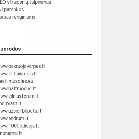
EO straipsnių talpinimas
J pamokos
arsas renginiams
uorodos
ww.pakruojovarpas.lt
ww.ledlaikrodis.lt
est-muscles.eu
ww.baltmodus.lt
ww.vilniusforum.lt
nerplast.lt
ww.uzsidirbkpats.lt
ww.andrum.lt
ww.1000odiseja.lt
inonamai.lt