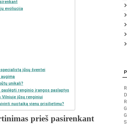
sirenkant
jų evoliucija
 specialistą jūsų šventei
P
s augimą
būtų unikali?
R
 paslėpti renginio įrangos paslaptys
D
 Vilniuje jūsų renginiui
R
vinti nuotaiką vienu prisilietimu?
G
G
tinimas prieš pasirenkant
S