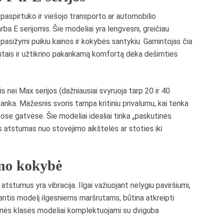
 paspirtuko ir viešojo transporto ar automobilio
ba E serijomis. Šie modeliai yra lengvesni, greičiau
a pasižymi puikiu kainos ir kokybės santykiu. Gamintojas čia
entais ir užtikrino pakankamą komfortą dėka dešimties
nei Max serijos (dažniausiai svyruoja tarp 20 ir 40
kanka. Mažesnis svoris tampa kritiniu privalumu, kai tenka
ytose gatvėse. Šie modeliai idealiai tinka „paskutinės
as atstumas nuo stovėjimo aikštelės ar stoties iki
imo kokybė
 atstumus yra vibracija. Ilgai važiuojant nelygiu paviršiumi,
antis modelį ilgesniems maršrutams, būtina atkreipti
snės klasės modeliai komplektuojami su dviguba