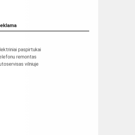
eklama
lektriniai paspirtukai
elefonu remontas
utoservisas vilniuje