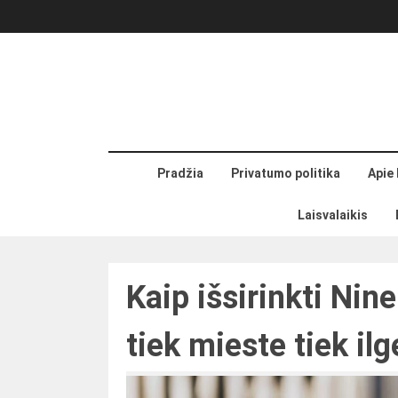
Skip
to
content
Pradžia
Privatumo politika
Apie
Laisvalaikis
Kaip išsirinkti Nin
tiek mieste tiek il