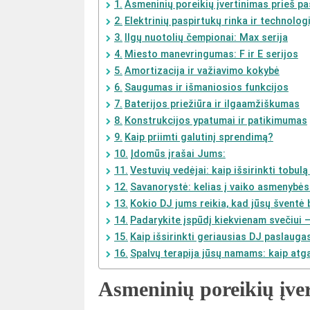
Asmeninių poreikių įvertinimas prieš pa
Elektrinių paspirtukų rinka ir technologi
Ilgų nuotolių čempionai: Max serija
Miesto manevringumas: F ir E serijos
Amortizacija ir važiavimo kokybė
Saugumas ir išmaniosios funkcijos
Baterijos priežiūra ir ilgaamžiškumas
Konstrukcijos ypatumai ir patikimumas
Kaip priimti galutinį sprendimą?
Įdomūs įrašai Jums:
Vestuvių vedėjai: kaip išsirinkti tobulą
Savanorystė: kelias į vaiko asmenybė
Kokio DJ jums reikia, kad jūsų šventė 
Padarykite įspūdį kiekvienam svečiui –
Kaip išsirinkti geriausias DJ paslaugas
Spalvų terapija jūsų namams: kaip atgai
Asmeninių poreikių įver