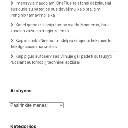
Intensyviai naudojami OnePlus telefonai dažniausiai
susiduria su baterijos nusidėvėjimu: kaip prailginti
įrenginio tarnavimo laiką
Kodėl garso izoliacija tampa svarbi žmonėms, kurie
kasdien važiuoja magistralėmis
Kaip išsirinkti Ninebot modelį važinėjimui tiek mieste
tiek ilgesniais maršrutais
Kaip pigus autoservisas Vilniuje gali padėti sutaupyti
ruošiant automobilį techninei apžiūrai
Archyvas
Archyvas
Kategorijos