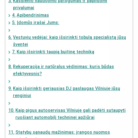
Kasdienio naudojimo patogumas ir papildomi
privalumai
Apibendrinimas
Įdomūs įrašai Jums:
Vestuvių vedėjai: kaip išsirinkti tobulą specialistą jūsų
šventei
Kaip išsirinkti taupią buitinę techniką
Rekuperacija ir natūralus vėdinimas: kuris būdas
efektyvesnis?
Kaip išsirinkti geriausias DJ paslaugas Vilniuje jūsų
renginiui
Kaip pigus autoservisas Vilniuje gali padėti sutaupyti
ruošiant automobilį techninei apžiūrai
Statybų sąnaudų mažinimas: įrangos nuomos