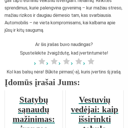
gali tapti esminiu veiksniu išvengiant nelaimių. Rinkitės
sprendimus, kurie palengvina gyvenimą – kur mažiau streso,
mažiau rizikos ir daugiau dėmesio tam, kas svarbiausia.
Automobilis – ne vieta kompromisams, kai kalbama apie
jūsų ir kitų saugumą.
Ar šis įrašas buvo naudingas?
Spustelėkite žvaigždutę, kad įvertintumėte!
Kol kas balsų nėra! Būkite pirmas(-a), kuris įvertins šį įrašą.
Įdomūs įrašai Jums:
Statybų
Vestuvių
sąnaudų
vedėjai: kaip
mažinimas:
išsirinkti