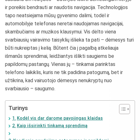
ir poreikis bendrauti ar naudotis navigacija. Technologijos
tapo neatsiejama mūsų gyvenimo dalimi, todėl ir
automobilyje telefonas neretai naudojamas navigacijai,
skambučiams ar muzikos klausymui. Vis dėlto viena
svarbiausių vairavimo taisyklių išlieka ta pati – dėmesys turi
būti nukreiptas į kelią. Būtent čia į pagalbą atkeliauja
išmanūs sprendimai, leidžiantys išlikti saugiems be
papildomų pastangų. Vienas jų – tinkamai parinktas
telefono laikiklis, kuris ne tik padidina patogumą, bet ir
užtikrina, kad vairuotojo dėmesys nenukryptų nuo
svarbiausio – saugumo.
Turinys
Kodėl vis dar darome pavojingas klaidas
Kaip išsirinkti tinkamą sprendimą