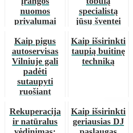
įrangos
tobulą
nuomos
specialistą
privalumai
jūsų šventei
Kaip pigus
Kaip išsirinkti
autoservisas
taupią buitinę
Vilniuje gali
techniką
padėti
sutaupyti
ruošiant
automobilį
Rekuperacija
Kaip išsirinkti
techninei
ir natūralus
geriausias DJ
apžiūrai
vėdinimas:
paslaugas