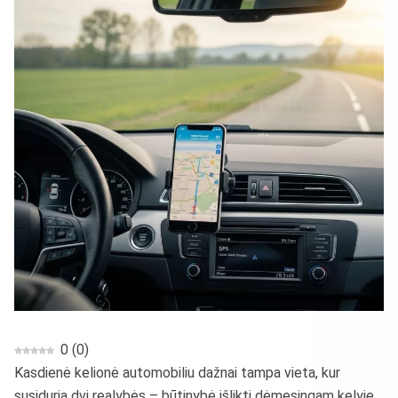
0
(
0
)
Kasdienė kelionė automobiliu dažnai tampa vieta, kur
susiduria dvi realybės – būtinybė išlikti dėmesingam kelyje