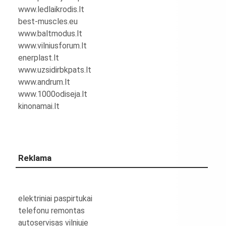
www.ledlaikrodis.lt
best-muscles.eu
www.baltmodus.lt
www.vilniusforum.lt
enerplast.lt
www.uzsidirbkpats.lt
www.andrum.lt
www.1000odiseja.lt
kinonamai.lt
Reklama
elektriniai paspirtukai
telefonu remontas
autoservisas vilniuje