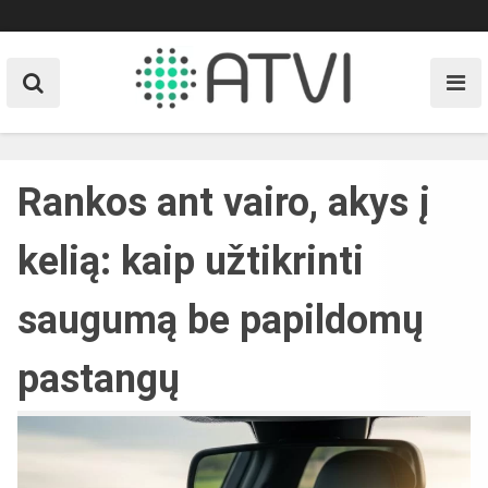
Skip
to
content
Rankos ant vairo, akys į
kelią: kaip užtikrinti
saugumą be papildomų
pastangų