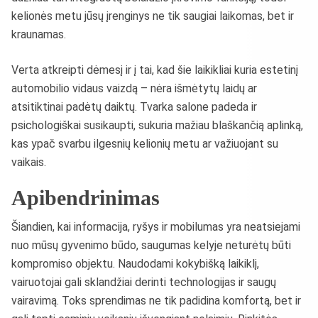
kelionės metu jūsų įrenginys ne tik saugiai laikomas, bet ir
kraunamas.
Verta atkreipti dėmesį ir į tai, kad šie laikikliai kuria estetinį
automobilio vidaus vaizdą – nėra išmėtytų laidų ar
atsitiktinai padėtų daiktų. Tvarka salone padeda ir
psichologiškai susikaupti, sukuria mažiau blaškančią aplinką,
kas ypač svarbu ilgesnių kelionių metu ar važiuojant su
vaikais.
Apibendrinimas
Šiandien, kai informacija, ryšys ir mobilumas yra neatsiejami
nuo mūsų gyvenimo būdo, saugumas kelyje neturėtų būti
kompromiso objektu. Naudodami kokybišką laikiklį,
vairuotojai gali sklandžiai derinti technologijas ir saugų
vairavimą. Toks sprendimas ne tik padidina komfortą, bet ir