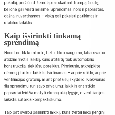
pokalbį, peržiūrint žemėlapį ar skaitant trumpą žinutę,
kelionė gali virsti nelaime. Sprendimas, nors ir paprastas,
dažnai nuvertinamas – viską gali pakeisti patikimas ir
stabilus laikiklis.
Kaip išsirinkti tinkamą
sprendimą
Norint ne tik komforto, bet ir tikro saugumo, labai svarbu
atidžiai rinktis laikiklį, kuris atitiktų tiek automobilio
konstrukciją, tiek jūsų poreikius. Pirmiausia, atkreipkite
dėmesį į tai, kur laikiklis tvirtinamas – ar prie stiklo, ar prie
ventiliacijos grotelių, ar ant prietaisų skydelio. Kiekvienas
šių sprendimų turi savo privalumų: laikiklis ant stiklo
paprastai leidžia matyti ekraną akių lygyje, o ventiliacijos
laikiklis suteikia kompaktiškumo.
Taip pat svarbu pasirinkti laikiklį, kuris tvirtai laiko įrenginį