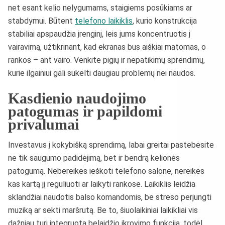
net esant kelio nelygumams, staigiems posūkiams ar
stabdymui. Būtent
telefono laikiklis
, kurio konstrukcija
stabiliai apspaudžia įrenginį, leis jums koncentruotis į
vairavimą, užtikrinant, kad ekranas bus aiškiai matomas, o
rankos – ant vairo. Venkite pigių ir nepatikimų sprendimų,
kurie ilgainiui gali sukelti daugiau problemų nei naudos.
Kasdienio naudojimo
patogumas ir papildomi
privalumai
Investavus į kokybišką sprendimą, labai greitai pastebėsite
ne tik saugumo padidėjimą, bet ir bendrą kelionės
patogumą. Nebereikės ieškoti telefono salone, nereikės
kas kartą jį reguliuoti ar laikyti rankose. Laikiklis leidžia
sklandžiai naudotis balso komandomis, be streso perjungti
muziką ar sekti maršrutą. Be to, šiuolaikiniai laikikliai vis
dažniau turi integruotą belaidžio įkrovimo funkciją, todėl