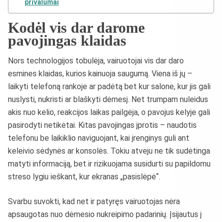
privalumai
Kodėl vis dar darome
pavojingas klaidas
Nors technologijos tobulėja, vairuotojai vis dar daro
esmines klaidas, kurios kainuoja saugumą. Viena iš jų –
laikyti telefoną rankoje ar padėtą bet kur salone, kur jis gali
nuslysti, nukristi ar blaškyti dėmesį. Net trumpam nuleidus
akis nuo kelio, reakcijos laikas pailgėja, o pavojus kelyje gali
pasirodyti netikėtai. Kitas pavojingas įprotis – naudotis
telefonu be laikiklio naviguojant, kai įrenginys guli ant
keleivio sėdynės ar konsolės. Tokiu atveju ne tik sudėtinga
matyti informaciją, bet ir rizikuojama susidurti su papildomu
streso lygiu ieškant, kur ekranas „pasislėpė“.
Svarbu suvokti, kad net ir patyręs vairuotojas nėra
apsaugotas nuo dėmesio nukreipimo padarinių. Įsijautus į