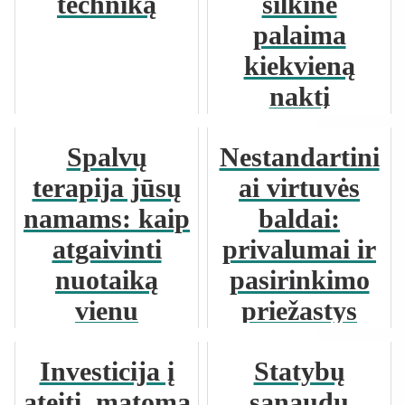
techniką
šilkinė
palaima
kiekvieną
naktį
Spalvų
Nestandartini
terapija jūsų
ai virtuvės
namams: kaip
baldai:
atgaivinti
privalumai ir
nuotaiką
pasirinkimo
vienu
priežastys
prisilietimu?
Investicija į
Statybų
ateitį, matoma
sąnaudų