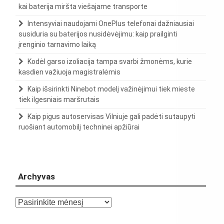
kai baterija miršta viešajame transporte
Intensyviai naudojami OnePlus telefonai dažniausiai
susiduria su baterijos nusidėvėjimu: kaip prailginti
įrenginio tarnavimo laiką
Kodėl garso izoliacija tampa svarbi žmonėms, kurie
kasdien važiuoja magistralėmis
Kaip išsirinkti Ninebot modelį važinėjimui tiek mieste
tiek ilgesniais maršrutais
Kaip pigus autoservisas Vilniuje gali padėti sutaupyti
ruošiant automobilį techninei apžiūrai
Archyvas
Archyvas