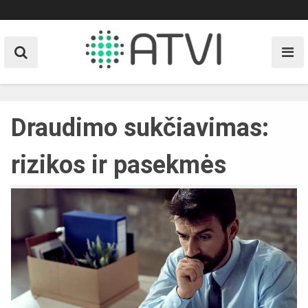
Skip
to
content
Draudimo sukčiavimas:
rizikos ir pasekmės