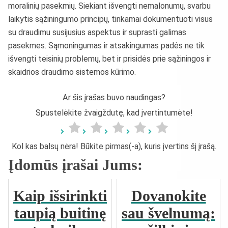
moralinių pasekmių. Siekiant išvengti nemalonumų, svarbu
laikytis sąžiningumo principų, tinkamai dokumentuoti visus
su draudimu susijusius aspektus ir suprasti galimas
pasekmes. Sąmoningumas ir atsakingumas padės ne tik
išvengti teisinių problemų, bet ir prisidės prie sąžiningos ir
skaidrios draudimo sistemos kūrimo.
Ar šis įrašas buvo naudingas?
Spustelėkite žvaigždutę, kad įvertintumėte!
Kol kas balsų nėra! Būkite pirmas(-a), kuris įvertins šį įrašą.
Įdomūs įrašai Jums:
Kaip išsirinkti
Dovanokite
taupią buitinę
sau švelnumą: