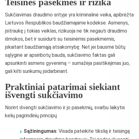
Teisinės pasekmės ir rizika
Sukčiavimas draudimo srityje yra kriminalinė veika, apibrėžta
Lietuvos Respublikos baudžiamajame kodekse. Asmenys,
įsitraukę į tokias veiklas, rizikuoja ne tik negauti draudimo
išmokos, bet ir susidurti su teisinėmis pasekmėmis,
įskaitant baudžiamąją atsakomybę. Net jei bausmė būtų
sąlyginė ar apsiribotų bauda, sukčiavimo faktas gali
apsunkinti asmens gyvenimą – sumažėja pasitikėjimas juo,
gali kilti sunkumų įsidarbinant.
Praktiniai patarimai siekiant
išvengti sukčiavimo
Norint išvengti sukčiavimo ir jo pasekmių, svarbu laikytis
kelių pagrindinių principų:
Sąžiningumas
: Visada pateikite tikslią ir teisingą