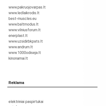
www.pakruojovarpas.lt
www.ledlaikrodis.lt
best-muscles.eu
www.baltmodus.lt
www.vilniusforum.lt
enerplast.lt
www.uzsidirbkpats.lt
www.andrum.lt
www.1000odiseja.lt
kinonamai.lt
Reklama
elektriniai paspirtukai