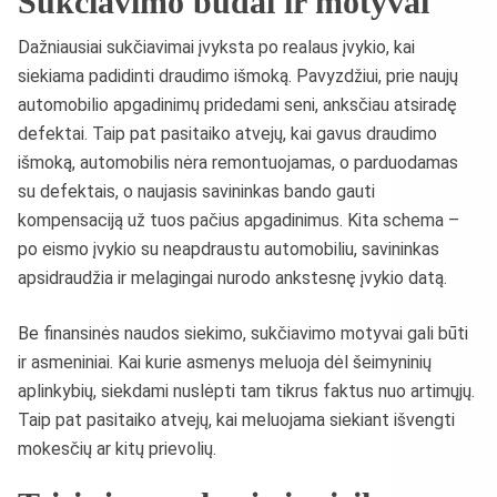
Sukčiavimo būdai ir motyvai
Dažniausiai sukčiavimai įvyksta po realaus įvykio, kai
siekiama padidinti draudimo išmoką. Pavyzdžiui, prie naujų
automobilio apgadinimų pridedami seni, anksčiau atsiradę
defektai. Taip pat pasitaiko atvejų, kai gavus draudimo
išmoką, automobilis nėra remontuojamas, o parduodamas
su defektais, o naujasis savininkas bando gauti
kompensaciją už tuos pačius apgadinimus. Kita schema –
po eismo įvykio su neapdraustu automobiliu, savininkas
apsidraudžia ir melagingai nurodo ankstesnę įvykio datą.
Be finansinės naudos siekimo, sukčiavimo motyvai gali būti
ir asmeniniai. Kai kurie asmenys meluoja dėl šeimyninių
aplinkybių, siekdami nuslėpti tam tikrus faktus nuo artimųjų.
Taip pat pasitaiko atvejų, kai meluojama siekiant išvengti
mokesčių ar kitų prievolių.