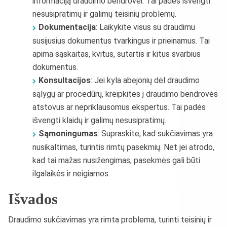
informaciją draudimo bendrovei. Tai padės išvengti
nesusipratimų ir galimų teisinių problemų.
Dokumentacija
: Laikykite visus su draudimu
susijusius dokumentus tvarkingus ir prieinamus. Tai
apima sąskaitas, kvitus, sutartis ir kitus svarbius
dokumentus.
Konsultacijos
: Jei kyla abejonių dėl draudimo
sąlygų ar procedūrų, kreipkitės į draudimo bendrovės
atstovus ar nepriklausomus ekspertus. Tai padės
išvengti klaidų ir galimų nesusipratimų.
Sąmoningumas
: Supraskite, kad sukčiavimas yra
nusikaltimas, turintis rimtų pasekmių. Net jei atrodo,
kad tai mažas nusižengimas, pasekmės gali būti
ilgalaikės ir neigiamos.
Išvados
Draudimo sukčiavimas yra rimta problema, turinti teisinių ir