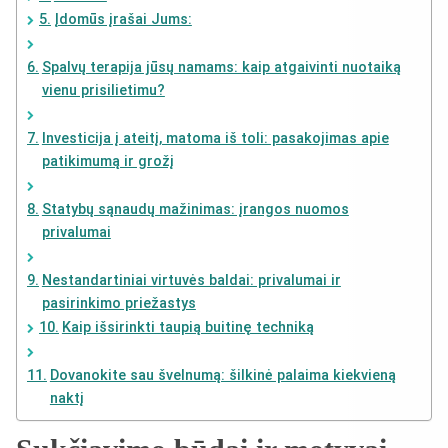
Įdomūs įrašai Jums:
Spalvų terapija jūsų namams: kaip atgaivinti nuotaiką
vienu prisilietimu?
Investicija į ateitį, matoma iš toli: pasakojimas apie
patikimumą ir grožį
Statybų sąnaudų mažinimas: įrangos nuomos
privalumai
Nestandartiniai virtuvės baldai: privalumai ir
pasirinkimo priežastys
Kaip išsirinkti taupią buitinę techniką
Dovanokite sau švelnumą: šilkinė palaima kiekvieną
naktį